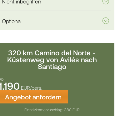
Nicht inbegriffen
Optional
320 km Camino del Norte -
Küstenweg von Avilés nach
Santiago
Ab
1.190
EUR/pers.
Angebot anfordern
Einzelzimmerzuschlag: 380 EUR