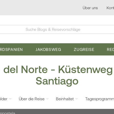
Über uns
Kont
Suche Blogs & Reisevorschläge
ORDSPANIEN
JAKOBSWEG
ZUGREISE
RE
del Norte - Küstenweg 
Santiago
ilder
Über die Reise
Beinhaltet
Tagesprogram
ompostela