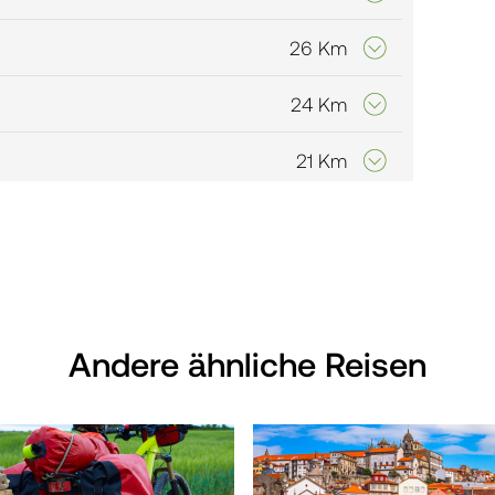
26 Km
24 Km
21 Km
20 Km
tela
19 Km
sausflug nach Finisterre
Andere ähnliche Reisen