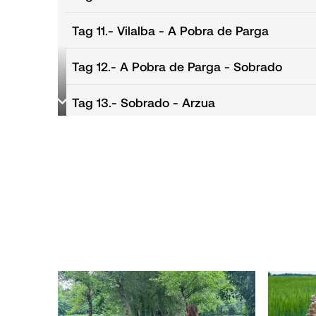
Tag 11.
- Vilalba - A Pobra de Parga
Tag 12.
- A Pobra de Parga - Sobrado
Tag 13.
- Sobrado - Arzua
Tag 14.
- Arzúa - O Pedrouzo
Tag 15.
- O Pedrouzo - Santiago de Compos
Tag 16.
- Santiago de Compostela und Tage
Tag 17.
- Heimreise