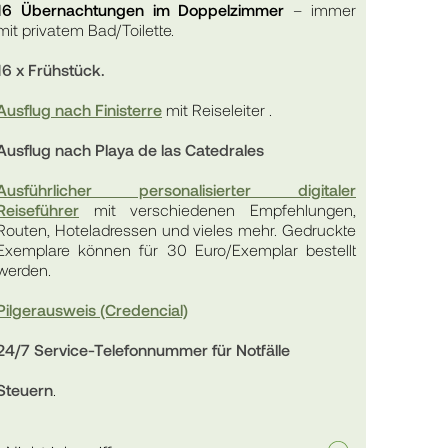
16 Übernachtungen im Doppelzimmer
– immer
mit privatem Bad/Toilette.
16 x Frühstück.
Ausflug nach Finisterre
mit Reiseleiter .
Ausflug nach Playa de las Catedrales
Ausführlicher personalisierter digitaler
Reiseführer
mit verschiedenen Empfehlungen,
Routen, Hoteladressen und vieles mehr. Gedruckte
Exemplare können für 30 Euro/Exemplar bestellt
werden.
Pilgerausweis (Credencial)
24/7 Service-Telefonnummer für Notfälle
Steuern
.