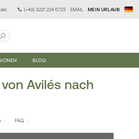
akt
(+49) 3221 224 6723
EMAIL
MEIN URLAUB
GIONEN
BLOG
von Avilés nach
m
FAQ