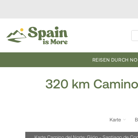
REISEN DURCH N
320 km Camino 
Karte
B
Karte Camino del Norte: Gijón - Santiago de C