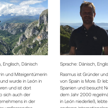
, Englisch, Dänisch
Sprache: Dänisch, Engli
erin und Miteigentümerin
Rasmus ist Gründer un
 und wurde in León in
von Spain is More. Er leb
en und ist dort
Spanien und besucht No
 sich auch der
dem Jahr 2000 regelmäß
ternehmens in der
in León niederließ, lebte
 Ihr umfassendes
anderen internationalen