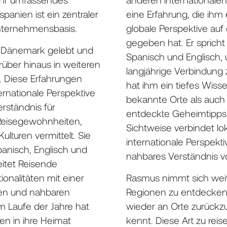
panien ist ein zentraler
eine Erfahrung, die ihm
Unternehmensbasis.
globale Perspektive auf
gegeben hat. Er spricht
in Dänemark gelebt und
Spanisch und Englisch,
rüber hinaus in weiteren
langjährige Verbindung
 Diese Erfahrungen
hat ihm ein tiefes Wiss
ernationale Perspektive
bekannte Orte als auch
erständnis für
entdeckte Geheimtipps v
 Reisegewohnheiten,
Sichtweise verbindet lo
lturen vermittelt. Sie
internationale Perspekti
panisch, Englisch und
nahbares Verständnis v
itet Reisende
onalitäten mit einer
Rasmus nimmt sich weit
ren und nahbaren
Regionen zu entdecke
 Laufe der Jahre hat
wieder an Orte zurückzu
sen in ihre Heimat
kennt. Diese Art zu reis