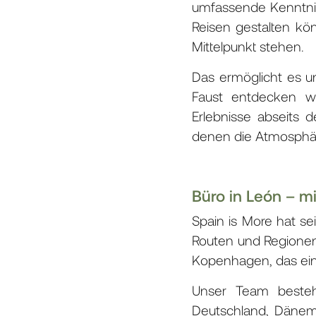
umfassende Kenntnis
Reisen gestalten kö
Mittelpunkt stehen.
Das ermöglicht es u
Faust entdecken wü
Erlebnisse abseits 
denen die Atmosphäre
Büro in León – 
Spain is More hat s
Routen und Regionen 
Kopenhagen, das ein
Unser Team besteh
Deutschland, Dänem