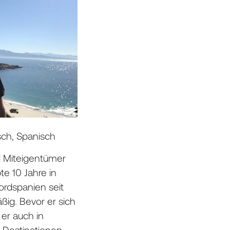
sch, Spanisch
d Miteigentümer
te 10 Jahre in
rdspanien seit
ig. Bevor er sich
 er auch in
 Destinationen –