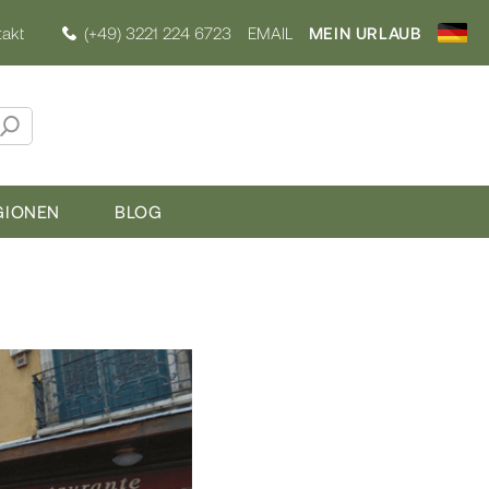
akt
(+49) 3221 224 6723
EMAIL
MEIN URLAUB
GIONEN
BLOG