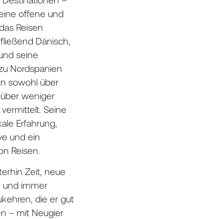
 eine offene und
 das Reisen
 fließend Dänisch,
 und seine
 zu Nordspanien
en sowohl über
 über weniger
ermittelt. Seine
kale Erfahrung,
ve und ein
on Reisen.
erhin Zeit, neue
n und immer
kehren, die er gut
en – mit Neugier