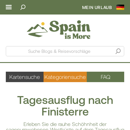
MEIN URLAUB
Suche Blogs & Reisevorschläge
Kartensuche
Kategoriensuche
FAQ
Tagesausflug nach
Finisterre
Erleben Sie die rauhe Schöhnheit der
sagenumwobenen Westküste auf dem Tagesausflug