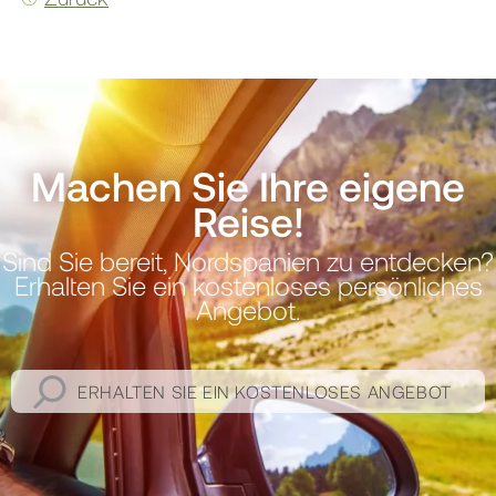
Machen Sie Ihre eigene
Reise!
Sind Sie bereit, Nordspanien zu entdecken?
Erhalten Sie ein kostenloses persönliches
Angebot.
ERHALTEN SIE EIN KOSTENLOSES ANGEBOT