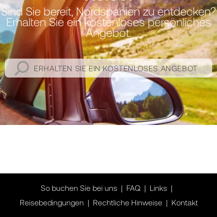
Sind Sie bereit, Nordspanien zu entdecken?
Erhalten Sie ein kostenloses persönliches
Angebot.
ERHALTEN SIE EIN KOSTENLOSES ANGEBOT
So buchen Sie bei uns
FAQ
Links
Reisebedingungen
Rechtliche Hinweise
Kontakt