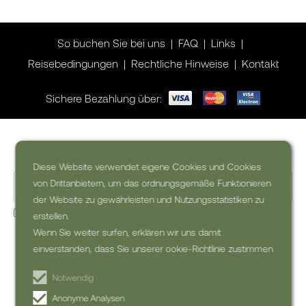
So buchen Sie bei uns
FAQ
Links
Reisebedingungen
Rechtliche Hinweise
Kontakt
Sichere Bezahlung über:
Wollen Sie Inspiration für Ihre Reise?
Diese Website verwendet eigene Cookies und Cookies
von Drittanbietern, um das ordnungsgemäße Funktionieren
der Website zu gewährleisten und Nutzungsstatistiken zu
Ja, ich möchte den kommerzielle Newsletter erhalten (kann
erstellen.
jederzeit abbestellt werden)
Wenn Sie weiter surfen, erklären wir uns damit
einverstanden, dass Sie unserer ookie-Richtlinie zustimmen
NEWSLETTER
ABONNIEREN
Notwendig
Anonyme Analysen