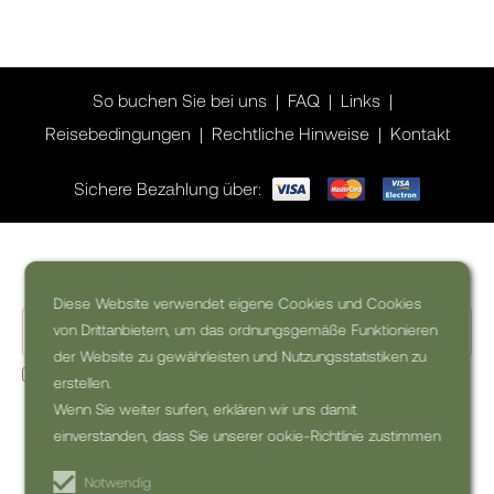
So buchen Sie bei uns
FAQ
Links
Reisebedingungen
Rechtliche Hinweise
Kontakt
Sichere Bezahlung über:
Wollen Sie Inspiration für Ihre Reise?
Diese Website verwendet eigene Cookies und Cookies
von Drittanbietern, um das ordnungsgemäße Funktionieren
der Website zu gewährleisten und Nutzungsstatistiken zu
Ja, ich möchte den kommerzielle Newsletter erhalten (kann
erstellen.
jederzeit abbestellt werden)
Wenn Sie weiter surfen, erklären wir uns damit
einverstanden, dass Sie unserer ookie-Richtlinie zustimmen
NEWSLETTER
ABONNIEREN
Notwendig