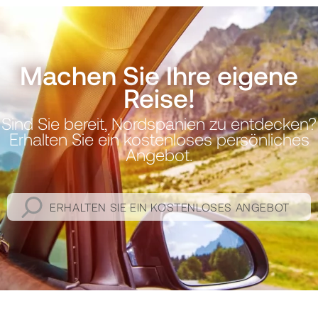
Machen Sie Ihre eigene
Reise!
Sind Sie bereit, Nordspanien zu entdecken?
Erhalten Sie ein kostenloses persönliches
Angebot.
ERHALTEN SIE EIN KOSTENLOSES ANGEBOT