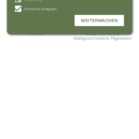
Anonyme Analysen
WEITERMACHEN
Wählen Sie, wann Sie reisen
Etappen teilen oder
möchten
zusammenführen
Maßgeschneiderte Pilgerreisen
Transport optional
Persönlicher Reiseführer
Flugzeuge, Züge, Busse ...
24 Stunden telefonische
Unterstützung