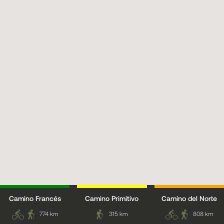
Camino Francés
Camino Primitivo
Camino del Norte
774 km
315 km
808 km