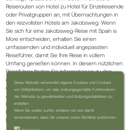
Reiserouten von Hotel zu Hotel für Einzelreisende
oder Privatgruppen an, mit Übernachtungen in
den reizvollsten Hotels am Jakobsweg. Wenn
Sie sich für eine Jakobsweg-Reise mit Spain is
More entscheiden, erhalten Sie einen
umfassenden und individuell angepassten
Reiseführer, damit Sie Ihre Reise in vollem
Umfang genießen können. In diesem nützlichen
Reiseführer finden Sie Informationen zu den
einzelnen Etappen, Karten mit den Standorten
Diese Website verwendet eigene Cookies und Cookies
der Hotels, Tipps zu Aussichtspunkten und
von Drittanbietern, um das ordnungsgemäße Funktionieren
Attraktionen, Vorschläge für Ihre Packliste, gute
der Website zu gewährleisten und Nutzungsstatistiken zu
Restaurants auf dem Weg und vieles mehr.
erstellen.
Wenn Sie weiter surfen, erklären wir uns damit
Buchen Sie jetzt und freuen Sie sich auf die
einverstanden, dass Sie unserer ookie-Richtlinie zustimmen
Pilgerreise Ihres Lebens!
Notwendig