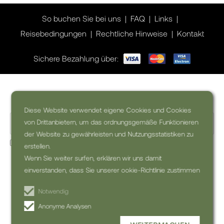
So buchen Sie bei uns
FAQ
Links
Reisebedingungen
Rechtliche Hinweise
Kontakt
Sichere Bezahlung über:
Wollen Sie Inspiration für Ihre Reise?
Diese Website verwendet eigene Cookies und Cookies
von Drittanbietern, um das ordnungsgemäße Funktionieren
der Website zu gewährleisten und Nutzungsstatistiken zu
Ja, ich möchte den kommerzielle Newsletter erhalten (kann
erstellen.
jederzeit abbestellt werden)
Wenn Sie weiter surfen, erklären wir uns damit
einverstanden, dass Sie unserer ookie-Richtlinie zustimmen
NEWSLETTER
ABONNIEREN
Notwendig
Anonyme Analysen